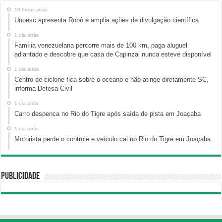
10 horas atrás
Unoesc apresenta Robô e amplia ações de divulgação científica
1 dia atrás
Família venezuelana percorre mais de 100 km, paga aluguel
adiantado e descobre que casa de Capinzal nunca esteve disponível
1 dia atrás
Centro de ciclone fica sobre o oceano e não atinge diretamente SC,
informa Defesa Civil
1 dia atrás
Carro despenca no Rio do Tigre após saída de pista em Joaçaba
1 dia atrás
Motorista perde o controle e veículo cai no Rio do Tigre em Joaçaba
Publicidade