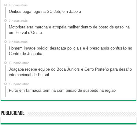
6 horas atrás
Ônibus pega fogo na SC-355, em Jaborá
7 horas atrás
Motorista erra marcha e atropela mulher dentro de posto de gasolina
em Herval d’Oeste
9 horas atrás
Homem invade prédio, desacata policiais e é preso após confusão no
Centro de Joaçaba
12 horas atrás
Joaçaba recebe equipe do Boca Juniors e Cerro Porteño para desafio
internacional de Futsal
12 horas atrás
Furto em farmácia termina com prisão de suspeito na região
Publicidade