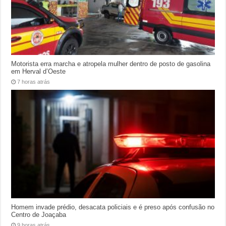
Motorista erra marcha e atropela mulher dentro de posto de gasolina
em Herval d’Oeste
7 horas atrás
Homem invade prédio, desacata policiais e é preso após confusão no
Centro de Joaçaba
9 horas atrás