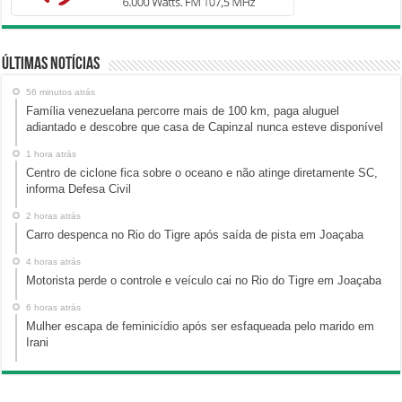
Últimas Notícias
56 minutos atrás
Família venezuelana percorre mais de 100 km, paga aluguel
adiantado e descobre que casa de Capinzal nunca esteve disponível
1 hora atrás
Centro de ciclone fica sobre o oceano e não atinge diretamente SC,
informa Defesa Civil
2 horas atrás
Carro despenca no Rio do Tigre após saída de pista em Joaçaba
4 horas atrás
Motorista perde o controle e veículo cai no Rio do Tigre em Joaçaba
6 horas atrás
Mulher escapa de feminicídio após ser esfaqueada pelo marido em
Irani