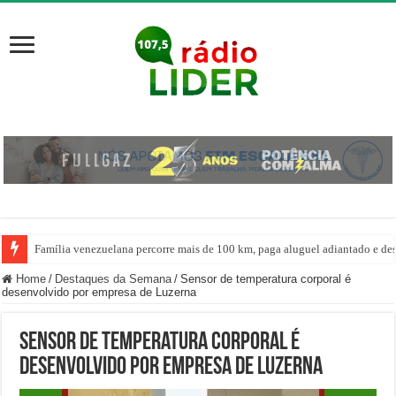
Família venezuelana percorre mais de 100 km, paga aluguel adiantado e de
Centro de ciclone fica sobre o oceano e não atinge diretamente SC, informa
Home
/
Destaques da Semana
/
Sensor de temperatura corporal é
desenvolvido por empresa de Luzerna
Sensor de temperatura corporal é
desenvolvido por empresa de Luzerna