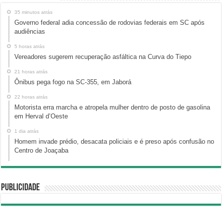
35 minutos atrás
Governo federal adia concessão de rodovias federais em SC após
audiências
5 horas atrás
Vereadores sugerem recuperação asfáltica na Curva do Tiepo
21 horas atrás
Ônibus pega fogo na SC-355, em Jaborá
22 horas atrás
Motorista erra marcha e atropela mulher dentro de posto de gasolina
em Herval d’Oeste
1 dia atrás
Homem invade prédio, desacata policiais e é preso após confusão no
Centro de Joaçaba
Publicidade