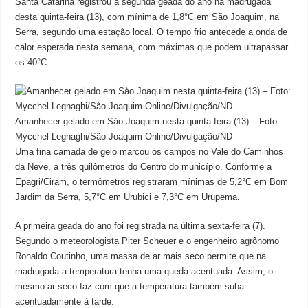
Santa Catarina registrou a segunda geada do ano na madrugada
desta quinta-feira (13), com mínima de 1,8°C em São Joaquim, na
Serra, segundo uma estação local. O tempo frio antecede a onda de
calor esperada nesta semana, com máximas que podem ultrapassar
os 40°C.
Amanhecer gelado em Sào Joaquim nesta quinta-feira (13) – Foto:
Mycchel Legnaghi/São Joaquim Online/Divulgação/ND
Uma fina camada de gelo marcou os campos no Vale do Caminhos
da Neve, a três quilômetros do Centro do município. Conforme a
Epagri/Ciram, o termômetros registraram mínimas de 5,2°C em Bom
Jardim da Serra, 5,7°C em Urubici e 7,3°C em Urupema.
A primeira geada do ano foi registrada na última sexta-feira (7).
Segundo o meteorologista Piter Scheuer e o engenheiro agrônomo
Ronaldo Coutinho, uma massa de ar mais seco permite que na
madrugada a temperatura tenha uma queda acentuada. Assim, o
mesmo ar seco faz com que a temperatura também suba
acentuadamente à tarde.