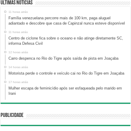
Últimas Notícias
11 horas atrás
Família venezuelana percorre mais de 100 km, paga aluguel
adiantado e descobre que casa de Capinzal nunca esteve disponível
11 horas atrás
Centro de ciclone fica sobre o oceano e não atinge diretamente SC,
informa Defesa Civil
12 horas atrás
Carro despenca no Rio do Tigre após saída de pista em Joaçaba
14 horas atrás
Motorista perde o controle e veículo cai no Rio do Tigre em Joaçaba
17 horas atrás
Mulher escapa de feminicídio após ser esfaqueada pelo marido em
Irani
Publicidade