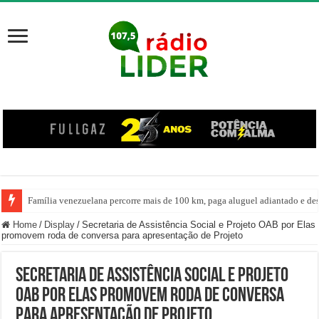
Família venezuelana percorre mais de 100 km, paga aluguel adiantado e de
Centro de ciclone fica sobre o oceano e não atinge diretamente SC, informa
Home
/
Display
/
Secretaria de Assistência Social e Projeto OAB por Elas
promovem roda de conversa para apresentação de Projeto
Secretaria de Assistência Social e Projeto
OAB por Elas promovem roda de conversa
para apresentação de Projeto