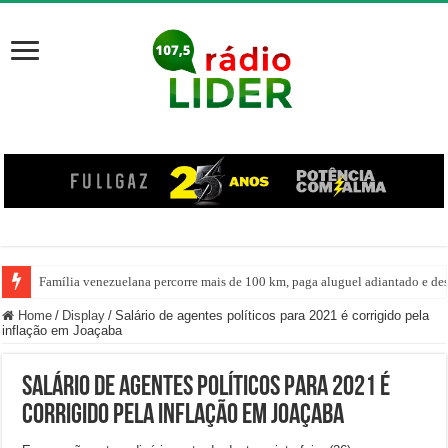
Família venezuelana percorre mais de 100 km, paga aluguel adiantado e de
Centro de ciclone fica sobre o oceano e não atinge diretamente SC, informa
Home
/
Display
/
Salário de agentes políticos para 2021 é corrigido pela
inflação em Joaçaba
Salário de agentes políticos para 2021 é
corrigido pela inflação em Joaçaba