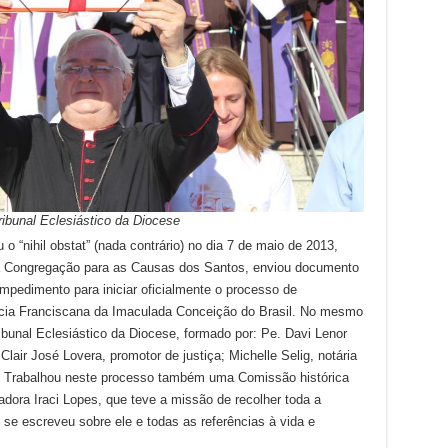
Tribunal Eclesiástico da Diocese
 “nihil obstat” (nada contrário) no dia 7 de maio de 2013,
da Congregação para as Causas dos Santos, enviou documento
impedimento para iniciar oficialmente o processo de
íncia Franciscana da Imaculada Conceição do Brasil. No mesmo
ribunal Eclesiástico da Diocese, formado por: Pe. Davi Lenor
lair José Lovera, promotor de justiça; Michelle Selig, notária
iar. Trabalhou neste processo também uma Comissão histórica
iadora Iraci Lopes, que teve a missão de recolher toda a
se escreveu sobre ele e todas as referências à vida e