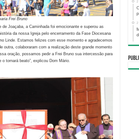
2
C
p
aria Frei Bruno
2
 de Joaçaba, a Caminhada foi emocionante e superou as
M
história da nossa Igreja pelo encerramento da Fase Diocesana
d
Bruno Linde. Estamos felizes com esse momento e agradecemos
de outra, colaboraram com a realização deste grande momento
nossa oração, possamos pedir a Frei Bruno sua intercessão para
Publi
o tornará beato”, explicou Dom Mário.