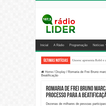
Inicial
A Rádio
Programação
Notícias
Últimas Notícias
Unoesc apresenta Robô e a
Família venezuelana perco
Home
/
Display
/
Romaria de Frei Bruno mar
Beatificação
Romaria de Frei Bruno marc
Processo para a Beatificaç
Dezenas de milhares de pessoas participar