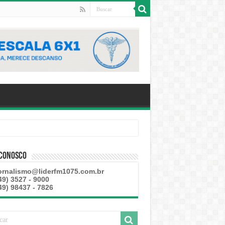
 esteve disponível
 Conosco
ornalismo@liderfm1075.com.br
49) 3527 - 9000
49) 98437 - 7826