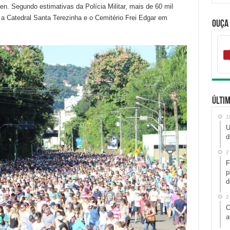
n. Segundo estimativas da Polícia Militar, mais de 60 mil
a Catedral Santa Terezinha e o Cemitério Frei Edgar em
Ouça
Últim
1
U
d
2
F
p
d
2
C
a