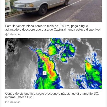
Família venezuelana percorre mais de 100 km, paga aluguel
adiantado e descobre que casa de Capinzal nunca esteve disponível
1 dia atrás
Centro de ciclone fica sobre o oceano e não atinge diretamente SC,
informa Defesa Civil
1 dia atrás