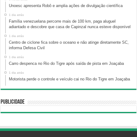
Unoesc apresenta Robô e amplia ações de divulgação científica
1 dia atrás
Família venezuelana percorre mais de 100 km, paga aluguel
adiantado e descobre que casa de Capinzal nunca esteve disponível
1 dia atrás
Centro de ciclone fica sobre o oceano e não atinge diretamente SC,
informa Defesa Civil
1 dia atrás
Carro despenca no Rio do Tigre após saída de pista em Joaçaba
1 dia atrás
Motorista perde o controle e veículo cai no Rio do Tigre em Joaçaba
Publicidade