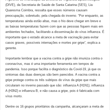
(DIVE), da Secretaria de Saúde de Santa Catarina (SES), Lia
Quaresma Coimbra, ressalta que esses números causam
preocupação, sobretudo, pela chegada do inverno. “Por enquanto, as
temperaturas ainda estão altas, mas o frio deve chegar em breve e
as baixas temperaturas fazem com que as pessoas fiquem mais em
ambientes fechados, facilitando a disseminação do vírus influenza. É
importante que o estado alcance a meta de vacinação para evitar
casos graves, possíveis internações e mortes por gripe”, explica a
gerente.
Importante lembrar que a vacina contra a gripe não imuniza contra o
coronavírus, mas é uma importante ferramenta em tempos de
pandemia. Isso porque facilita o diagnóstico da Covid-19, já que os
sintomas das duas doenças são bem parecidos. A vacina contra a
gripe protege contra os três subtipos do vírus da gripe que mais
circularam no inverno passado que são: influenza A (H1N1); influenza
A (H3N2) e influenza B, e não causa a gripe, pois é fabricada com
vírus morto.
Dentre os 16 grupos prioritários da campanha, alcançaram a meta de