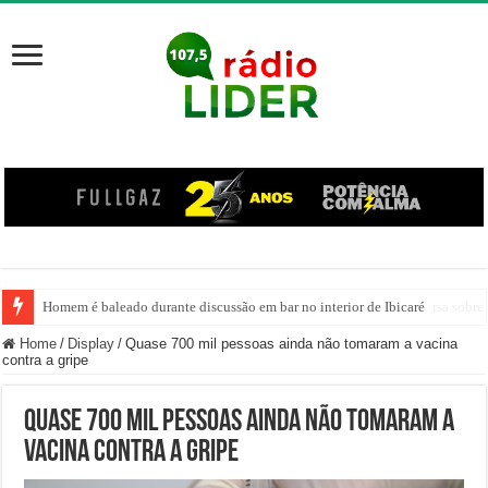
Homem é baleado durante discussão em bar no interior de Ibicaré
Exposição “De outros Carnavais” encerra programação com conversa sobre 
Home
/
Display
/
Quase 700 mil pessoas ainda não tomaram a vacina
contra a gripe
Quase 700 mil pessoas ainda não tomaram a
vacina contra a gripe