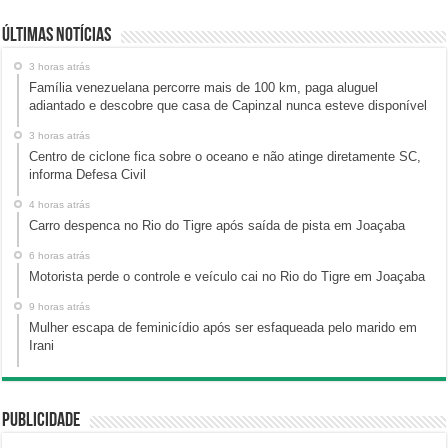
Últimas Notícias
3 horas atrás
Família venezuelana percorre mais de 100 km, paga aluguel
adiantado e descobre que casa de Capinzal nunca esteve disponível
3 horas atrás
Centro de ciclone fica sobre o oceano e não atinge diretamente SC,
informa Defesa Civil
4 horas atrás
Carro despenca no Rio do Tigre após saída de pista em Joaçaba
6 horas atrás
Motorista perde o controle e veículo cai no Rio do Tigre em Joaçaba
9 horas atrás
Mulher escapa de feminicídio após ser esfaqueada pelo marido em
Irani
Publicidade