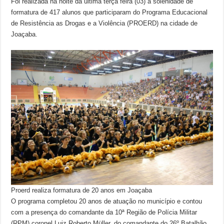
Foi realizada na noite da última terça feira (03) a solenidade de
formatura de 417 alunos que participaram do Programa Educacional
de Resistência as Drogas e a Violência (PROERD) na cidade de
Joaçaba.
Proerd realiza formatura de 20 anos em Joaçaba
O programa completou 20 anos de atuação no município e contou
com a presença do comandante da 10ª Região de Polícia Militar
(RPM) coronel Luiz Roberto Müller, do comandante do 26º Batalhão