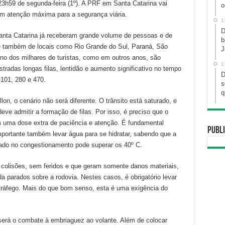
3h59 de segunda-feira (1º). A PRF em Santa Catarina vai
o
om atenção máxima para a segurança viária.
1
D
nta Catarina já receberam grande volume de pessoas e de
b
, e também de locais como Rio Grande do Sul, Paraná, São
J
ino dos milhares de turistas, como em outros anos, são
1
stradas longas filas, lentidão e aumento significativo no tempo
D
101, 280 e 470.
s
q
n, o cenário não será diferente. O trânsito está saturado, e
ve admitir a formação de filas. Por isso, é preciso que o
 uma dose extra de paciência e atenção. É fundamental
Publi
mportante também levar água para se hidratar, sabendo que a
ado no congestionamento pode superar os 40º C.
colisões, sem feridos e que geram somente danos materiais,
da parados sobre a rodovia. Nestes casos, é obrigatório levar
 tráfego. Mais do que bom senso, esta é uma exigência do
será o combate à embriaguez ao volante. Além de colocar