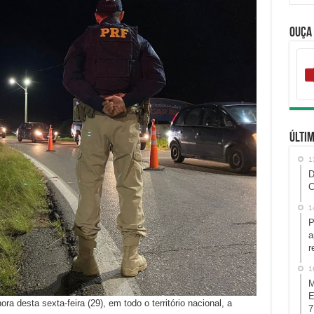
Ouça
Últim
1
D
C
1
P
a
r
1
M
E
ora desta sexta-feira (29), em todo o território nacional, a
7