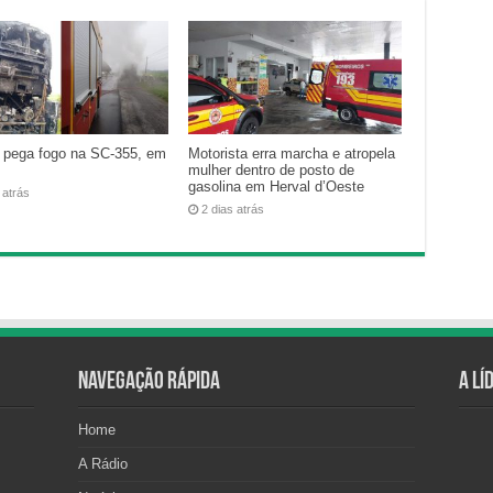
 pega fogo na SC-355, em
Motorista erra marcha e atropela
mulher dentro de posto de
gasolina em Herval d’Oeste
 atrás
2 dias atrás
Navegação Rápida
A Lí
Home
A Rádio