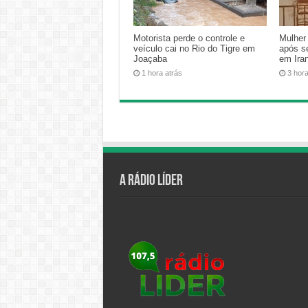
Motorista perde o controle e
Mulher
veículo cai no Rio do Tigre em
após s
Joaçaba
em Iran
1 hora atrás
3 hor
A Rádio Líder