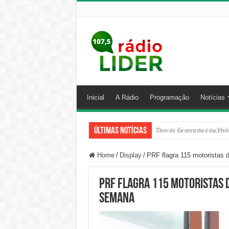
Inicial
A Rádio
Programação
Notícias
Últimas Notícias
Desvio de recursos da Pref
Home
/
Display
/
PRF flagra 115 motoristas 
PRF flagra 115 motoristas d
semana