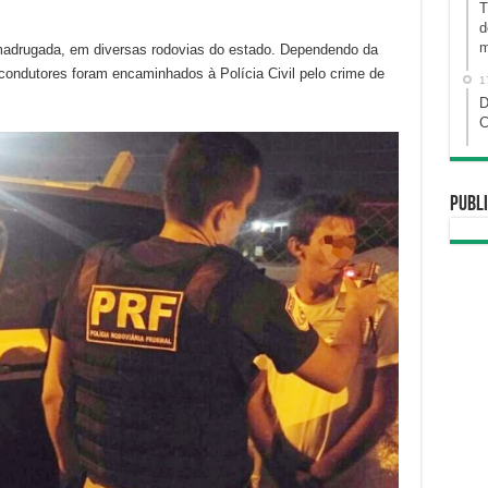
T
d
m
adrugada, em diversas rodovias do estado. Dependendo da
condutores foram encaminhados à Polícia Civil pelo crime de
1
D
C
Publi