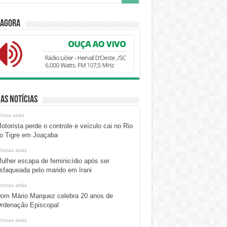
 Agora
as Notícias
 hora atrás
otorista perde o controle e veículo cai no Rio
o Tigre em Joaçaba
 horas atrás
ulher escapa de feminicídio após ser
sfaqueada pelo marido em Irani
 horas atrás
om Mário Marquez celebra 20 anos de
rdenação Episcopal
 horas atrás