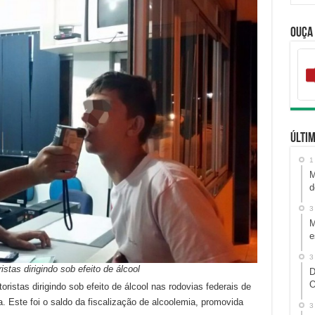
Ouça
Últim
1
M
d
3
M
e
3
istas dirigindo sob efeito de álcool
D
O
oristas dirigindo sob efeito de álcool nas rodovias federais de
. Este foi o saldo da fiscalização de alcoolemia, promovida
3