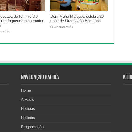
 escapa de feminicídio
Dom Mário Marquez celebra 20
er esfaqueada pelo marido
anos de Ordenação Episcopal
i
3 horas atrás
as atrás
Navegação Rápida
A Lí
Home
A Rádio
Notícias
Notícias
Programação