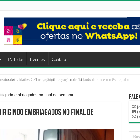
TV Líder
Eventos
Contato
eitura de Joaçaba: CPI sugere indiciamento de 11 pessoas
dirigindo embriagados no final de semana
Fale
j
irigindo embriagados no final de
(
(