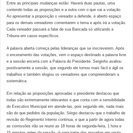
Entre as principais mudanças estão: Haverá duas pautas, uma
contendo todas as proposições e a outra com o que vai a votação.
Ao apresentar a proposição o vereador a defende, é aberto espaço
para os demais vereadores comentarem o tema e após irá a votação.
Cada vereador passará a falar de sua Bancada só utilizando a
Tribuna em casos específicos.
A palavra aberta começa pelas lideranças que se inscreverem. Após
o enceramento das votações, vem o espaço destinado a palavra livre
e a sessão encerra com a Palavra do Presidente. Serginho avaliou
positivamente a sessão, que segundo ele tornou mais fácil e ágil os
trabalhos e também elogiou os vereadores que compreenderam a
sistemática.
Em relação as proposições aprovadas o presidente destacou que
todas são extremamente relevantes e que conta com a sensibilidade
do Executivo Municipal em atende-las, pois segundo ele, nada mais
são do que pedidos da população. Sérgio destacou que o trabalho de
revisão do Regimento Interno continua, e que a partir de agora todas
as comissões irão se reunir as 18 horas de segunda-feira, 1 hora e
15 minutos antes da sessão, já para tratar dos assuntos em pauta.