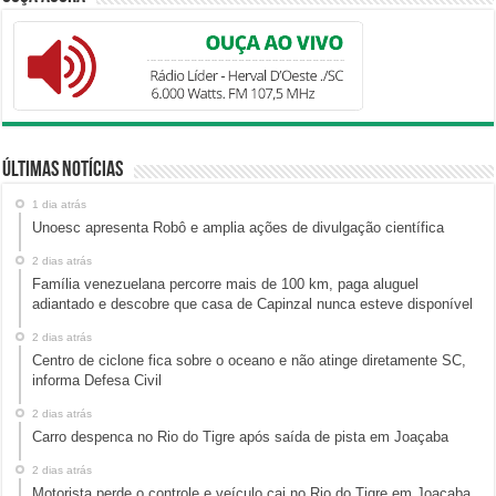
Últimas Notícias
1 dia atrás
Unoesc apresenta Robô e amplia ações de divulgação científica
2 dias atrás
Família venezuelana percorre mais de 100 km, paga aluguel
adiantado e descobre que casa de Capinzal nunca esteve disponível
2 dias atrás
Centro de ciclone fica sobre o oceano e não atinge diretamente SC,
informa Defesa Civil
2 dias atrás
Carro despenca no Rio do Tigre após saída de pista em Joaçaba
2 dias atrás
Motorista perde o controle e veículo cai no Rio do Tigre em Joaçaba