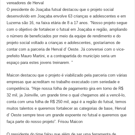
vereadores de Herval
O presidente do Joaçaba futsal destacou que o projeto social
desenvolvido em Joaçaba envolve 63 crianças e adolescentes e em
Luzerna são 16, na faixa etária de 8 a 17 anos. “Nosso projeto segue
com o objetivo de fortalecer o futsal em Joaçaba e região, ampliando
o número de beneficiados por meio da equipe de rendimento e do
projeto social voltado a crianças e adolescentes, gostaríamos de
contar com a parceria de Herval d’ Oeste. Já conversei com o vice-
prefeito Mauro Martini, e a contrapartida do município seria um
espaço para estes jovens treinarem. ”
Maicon destacou que o projeto é viabilizado pela parceria com várias
empresas que acreditam no trabalho executado com seriedade e
competência. “Hoje nossa folha de pagamento gira em torno de R$
32 mil, ja Joinville, um grande time o qual chegamos até a vencê-lo,
conta com uma folha de R$ 250 mil, aqui é a região do futsal, temos
muitos talentos e queremos fortalecer as categorias de base, Herval
d’ Oeste sempre teve um grande expoente no futsal e queremos que
faça parte do nosso projeto”. Frisou Maicon
O presidente do time falou que além de ser uma ferramenta de