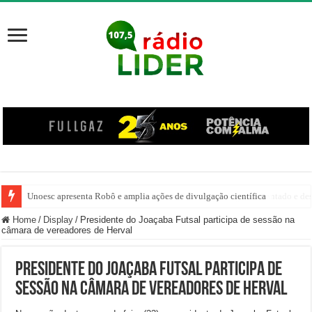
Unoesc apresenta Robô e amplia ações de divulgação científica
Família venezuelana percorre mais de 100 km, paga aluguel adiantado e de
Home
/
Display
/
Presidente do Joaçaba Futsal participa de sessão na
câmara de vereadores de Herval
Presidente do Joaçaba Futsal participa de
sessão na câmara de vereadores de Herval