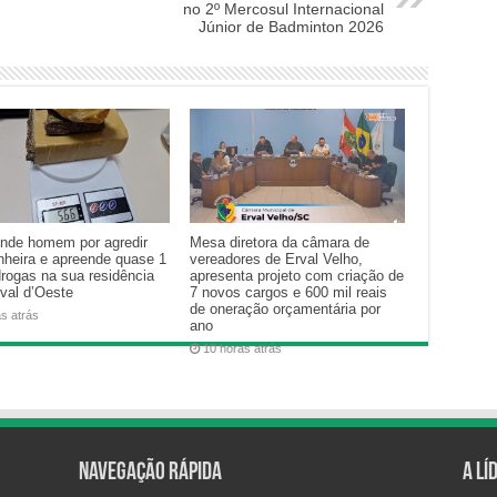
no 2º Mercosul Internacional
Júnior de Badminton 2026
nde homem por agredir
Mesa diretora da câmara de
heira e apreende quase 1
vereadores de Erval Velho,
drogas na sua residência
apresenta projeto com criação de
val d’Oeste
7 novos cargos e 600 mil reais
de oneração orçamentária por
as atrás
ano
10 horas atrás
Navegação Rápida
A Lí