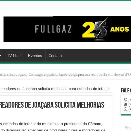
TV Líder
Eventos
Contato
ir companheira e apreende quase 1 kg de drogas na sua residência em Herval d’O
eadores de Joaçaba solicita melhorias para estradas do interior
Fale
j
readores de Joaçaba solicita melhorias
(
(
 estradas do interior do município, a presidente da Câmara,
ido diversas reclamações de produtores rurais e moradores da