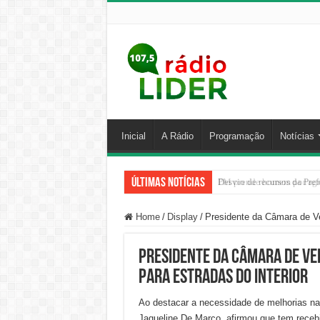
Inicial
A Rádio
Programação
Notícias
Últimas Notícias
PM prende homem por agred
Home
/
Display
/
Presidente da Câmara de Ver
Presidente da Câmara de Ve
para estradas do interior
Ao destacar a necessidade de melhorias nas
Jaqueline De Marco, afirmou que tem receb