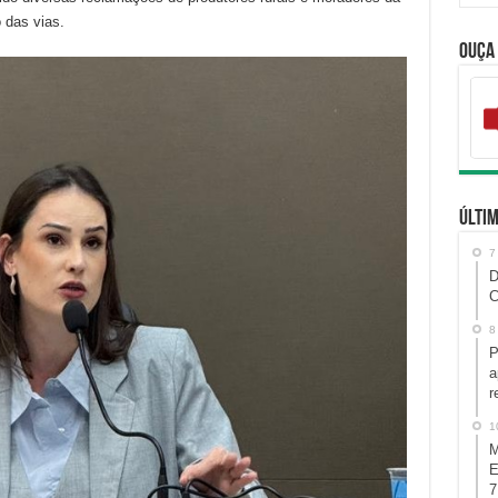
 das vias.
Ouça
Últim
7
D
C
8
P
a
r
1
M
E
7