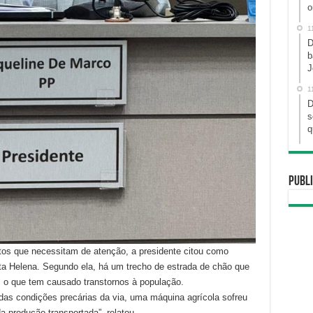
o
1
D
b
J
1
D
s
q
Publi
tos que necessitam de atenção, a presidente citou como
ta Helena. Segundo ela, há um trecho de estrada de chão que
 o que tem causado transtornos à população.
das condições precárias da via, uma máquina agrícola sofreu
a produção transportada”, relatou.