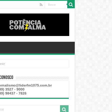
este
 Conosco
ornalismo@liderfm1075.com.br
49) 3527 - 9000
49) 98437 - 7826