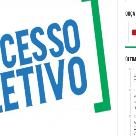
Ouça
Últim
8
D
C
9
P
a
r
1
M
E
7