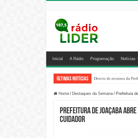
Inicial
A Rádio
Programação
Notícias
Últimas Notícias
Desvio de recursos da Pref
Home
/
Destaques da Semana
/
Prefeitura d
Prefeitura de Joaçaba abre
cuidador