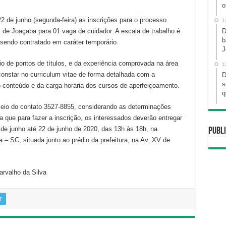
o
a 22 de junho (segunda-feira) as inscrições para o processo
1
l de Joaçaba para 01 vaga de cuidador. A escala de trabalho é
D
b
endo contratado em caráter temporário.
J
o de pontos de títulos, e da experiência comprovada na área
1
constar no curriculum vitae de forma detalhada com a
D
s
do conteúdo e da carga horária dos cursos de aperfeiçoamento.
q
eio do contato 3527-8855, considerando as determinações
que para fazer a inscrição, os interessados deverão entregar
 de junho até 22 de junho de 2020, das 13h às 18h, na
Publi
 – SC, situada junto ao prédio da prefeitura, na Av. XV de
arvalho da Silva
r