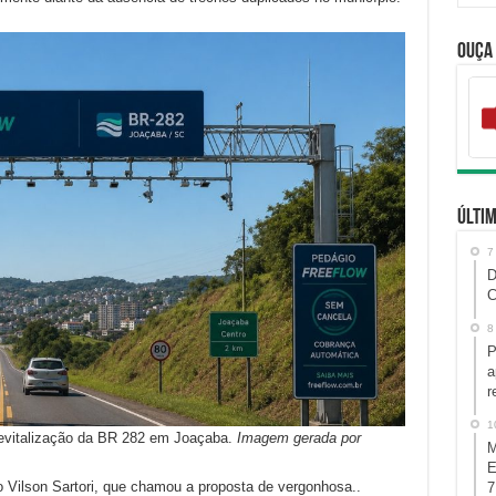
Ouça
Últim
7
D
C
8
P
a
r
1
revitalização da BR 282 em Joaçaba.
Imagem gerada por
M
E
 Vilson Sartori, que chamou a proposta de vergonhosa..
7