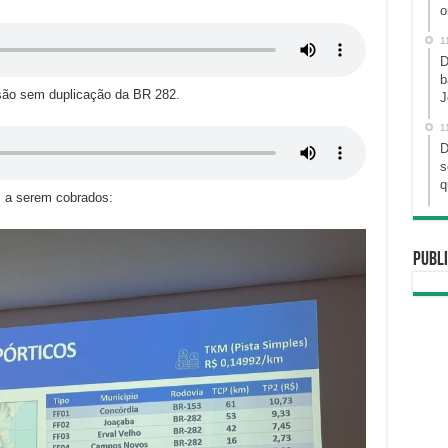
o
1
D
b
são sem duplicação da BR 282.
J
1
D
s
q
es a serem cobrados:
Publi