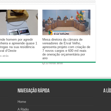
nde homem por agredir
Mesa diretora da câmara de
heira e apreende quase 1
vereadores de Erval Velho,
drogas na sua residência
apresenta projeto com criação de
val d’Oeste
7 novos cargos e 600 mil reais
de oneração orçamentária por
as atrás
ano
10 horas atrás
Navegação Rápida
A Lí
Home
A Rádio