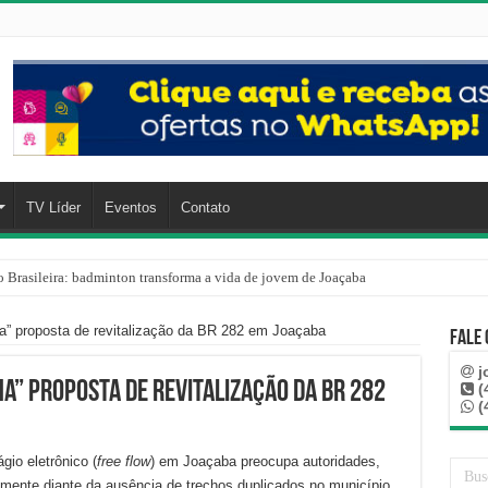
TV Líder
Eventos
Contato
o Brasileira: badminton transforma a vida de jovem de Joaçaba
a” proposta de revitalização da BR 282 em Joaçaba
Fale
j
a” proposta de revitalização da BR 282
(
(
io eletrônico (
free flow
) em Joaçaba preocupa autoridades,
mente diante da ausência de trechos duplicados no município.