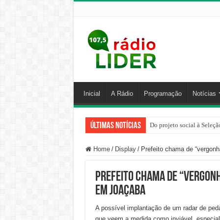
Inicial
A Rádio
Programação
Notícias
Últimas Notícias
Do projeto social à Seleçã
Home
/
Display
/
Prefeito chama de “vergonh
Prefeito chama de “vergonh
em Joaçaba
A possível implantação de um radar de pedág
que veem a medida como inviável, especial