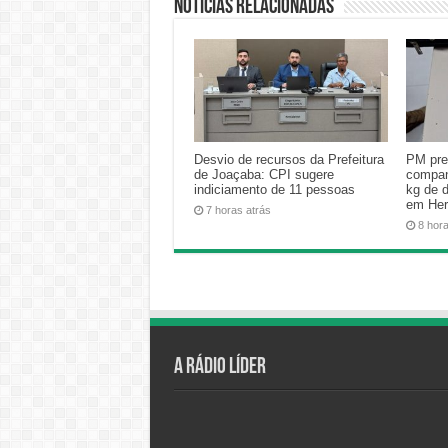
Notícias relacionadas
Desvio de recursos da Prefeitura
PM pre
de Joaçaba: CPI sugere
compan
indiciamento de 11 pessoas
kg de 
em Her
7 horas atrás
8 hor
A Rádio Líder