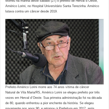
Morreu na manhã deste sábado (27) o prefeito de Herval d´Oeste,
Américo Lorini, no Hospital Universitário Santa Terezinha. Américo
lutava contra um câncer desde 2019.
Prefeito Américo Lorini morre aos 74 anos vítima de câncer
Natural de Vila Maria/RS, Américo Lorini se elegeu prefeito por três
vezes em Herval d´Oeste. Sua primeira administração foi na década
de 80, quando enfrentou a pior enchente da história. Se elegeu
novamente nos anos 90, e retornou à Prefeitura em 2017, após