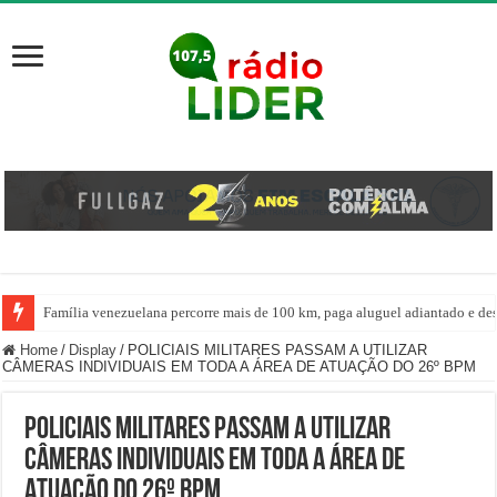
Família venezuelana percorre mais de 100 km, paga aluguel adiantado e de
Centro de ciclone fica sobre o oceano e não atinge diretamente SC, informa
Home
/
Display
/
POLICIAIS MILITARES PASSAM A UTILIZAR
CÂMERAS INDIVIDUAIS EM TODA A ÁREA DE ATUAÇÃO DO 26º BPM
POLICIAIS MILITARES PASSAM A UTILIZAR
CÂMERAS INDIVIDUAIS EM TODA A ÁREA DE
ATUAÇÃO DO 26º BPM