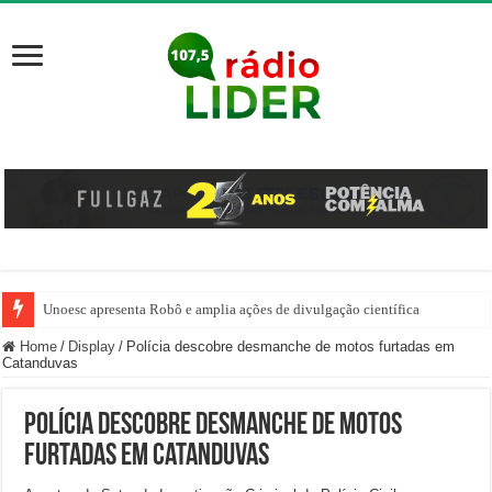
Unoesc apresenta Robô e amplia ações de divulgação científica
Família venezuelana percorre mais de 100 km, paga aluguel adiantado e de
Home
/
Display
/
Polícia descobre desmanche de motos furtadas em
Catanduvas
Polícia descobre desmanche de motos
furtadas em Catanduvas