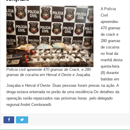
A Polícia
Civil
apreendeu
470 gramas
de crack e
280 gramas
de cocaína
no final da
manhã desta
quinta-feira
Policia civil apreende 470 gramas de Crack, e 280
(8) durante
gramas de cocaína em Herval d Oeste e Joaçaba.
batidas em
Joaçaba e Herval d´Oeste. Duas pessoas foram presas na ação. A
droga estava enterrada no porão de uma residência.Os detalhes da
operação serão repassados nas próximas horas pelo delegado
regional André Cembranelli.