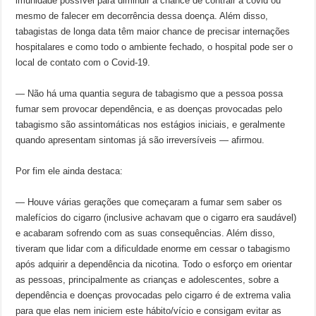
imunidade possível para diminuir a chance de contrair a covid ou
mesmo de falecer em decorrência dessa doença. Além disso,
tabagistas de longa data têm maior chance de precisar internações
hospitalares e como todo o ambiente fechado, o hospital pode ser o
local de contato com o Covid-19.
— Não há uma quantia segura de tabagismo que a pessoa possa
fumar sem provocar dependência, e as doenças provocadas pelo
tabagismo são assintomáticas nos estágios iniciais, e geralmente
quando apresentam sintomas já são irreversíveis — afirmou.
Por fim ele ainda destaca:
— Houve várias gerações que começaram a fumar sem saber os
malefícios do cigarro (inclusive achavam que o cigarro era saudável)
e acabaram sofrendo com as suas consequências. Além disso,
tiveram que lidar com a dificuldade enorme em cessar o tabagismo
após adquirir a dependência da nicotina. Todo o esforço em orientar
as pessoas, principalmente as crianças e adolescentes, sobre a
dependência e doenças provocadas pelo cigarro é de extrema valia
para que elas nem iniciem este hábito/vício e consigam evitar as