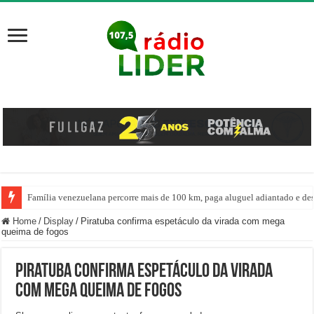
Família venezuelana percorre mais de 100 km, paga aluguel adiantado e de
Centro de ciclone fica sobre o oceano e não atinge diretamente SC, informa
Home
/
Display
/
Piratuba confirma espetáculo da virada com mega
queima de fogos
Piratuba confirma espetáculo da virada
com mega queima de fogos