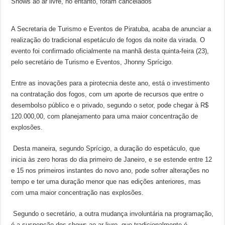
Shows ao ar livre, no entanto, foram cancelados
A Secretaria de Turismo e Eventos de Piratuba, acaba de anunciar a
realização do tradicional espetáculo de fogos da noite da virada. O
evento foi confirmado oficialmente na manhã desta quinta-feira (23),
pelo secretário de Turismo e Eventos, Jhonny Sprícigo.
Entre as inovações para a pirotecnia deste ano, está o investimento
na contratação dos fogos, com um aporte de recursos que entre o
desembolso público e o privado, segundo o setor, pode chegar à R$
120.000,00, com planejamento para uma maior concentração de
explosões.
Desta maneira, segundo Sprícigo, a duração do espetáculo, que
inicia às zero horas do dia primeiro de Janeiro, e se estende entre 12
e 15 nos primeiros instantes do novo ano, pode sofrer alterações no
tempo e ter uma duração menor que nas edições anteriores, mas
com uma maior concentração nas explosões.
Segundo o secretário, a outra mudança involuntária na programação,
é a suspenção dos shows ao ar livre, que tradicionalmente é