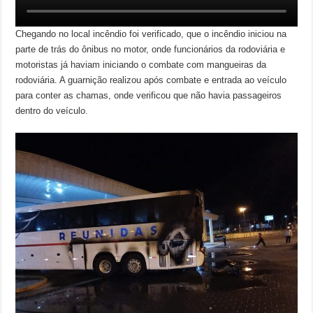
Chegando no local incêndio foi verificado, que o incêndio iniciou na
parte de trás do ônibus no motor, onde funcionários da rodoviária e
motoristas já haviam iniciando o combate com mangueiras da
rodoviária. A guarnição realizou após combate e entrada ao veículo
para conter as chamas, onde verificou que não havia passageiros
dentro do veículo.