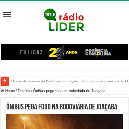
Desvio de recursos da Prefeitura de Joaçaba: CPI sugere indiciamento de 11
PM prende homem por agredir companheira e apreende quase 1 kg de drogas
Home
/
Display
/
Ônibus pega fogo na rodoviária de Joaçaba
Ônibus pega fogo na rodoviária de Joaçaba