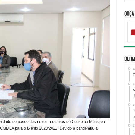
Ouça
Últim
1
Ô
1
M
d
1
H
p
olenidade de posse dos novos membros do Conselho Municipal
1
– CMDCA para o Biênio 2020/2022. Devido a pandemia, a
J