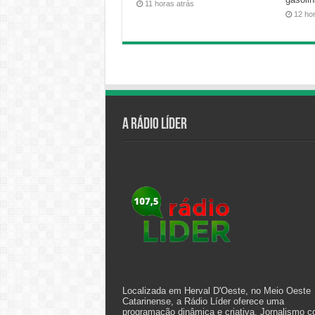
11 horas atrás
12 ho
A Rádio Líder
Localizada em Herval D'Oeste, no Meio Oeste
Catarinense, a Rádio Líder oferece uma
programação dinâmica e criativa. Jornalismo 