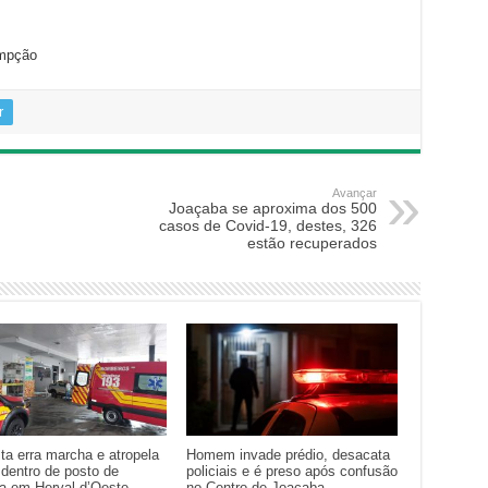
mpção
r
Avançar
Joaçaba se aproxima dos 500
casos de Covid-19, destes, 326
estão recuperados
ta erra marcha e atropela
Homem invade prédio, desacata
 dentro de posto de
policiais e é preso após confusão
na em Herval d’Oeste
no Centro de Joaçaba