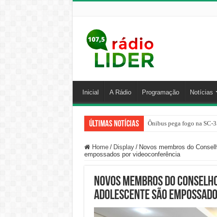
Inicial
A Rádio
Programação
Notícias
Últimas Notícias
Ônibus pega fogo na SC-3
Home
/
Display
/
Novos membros do Conselho
empossados por videoconferência
Novos membros do Conselho 
Adolescente são empossado