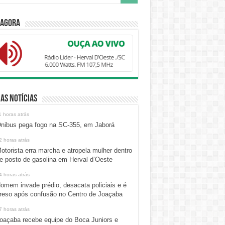
 Agora
as Notícias
1 horas atrás
nibus pega fogo na SC-355, em Jaborá
2 horas atrás
otorista erra marcha e atropela mulher dentro
e posto de gasolina em Herval d’Oeste
4 horas atrás
omem invade prédio, desacata policiais e é
reso após confusão no Centro de Joaçaba
7 horas atrás
oaçaba recebe equipe do Boca Juniors e