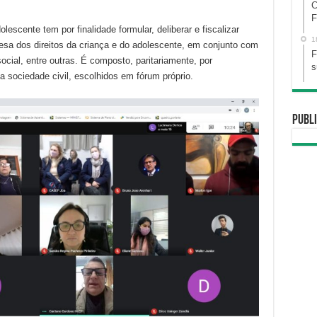
C
F
escente tem por finalidade formular, deliberar e fiscalizar
1
efesa dos direitos da criança e do adolescente, em conjunto com
F
cial, entre outras. É composto, paritariamente, por
s
da sociedade civil, escolhidos em fórum próprio.
Publi