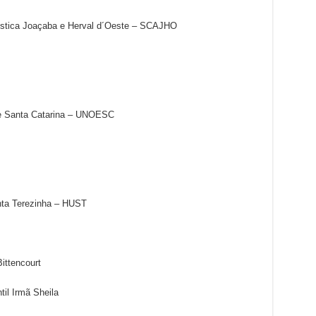
tística Joaçaba e Herval d´Oeste – SCAJHO
de Santa Catarina – UNOESC
anta Terezinha – HUST
ttencourt
il Irmã Sheila