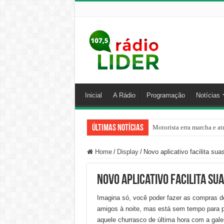
Inicial
A Rádio
Programação
Notícias
Últimas Notícias
Motorista erra marcha e at
Home
/
Display
/
Novo aplicativo facilita su
Novo aplicativo facilita su
Imagina só, você poder fazer as compras d
amigos à noite, mas está sem tempo para 
aquele churrasco de última hora com a gal