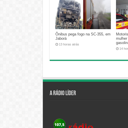
Ônibus pega fogo na SC-355, em
Motoris
Jaborá
mulher
gasoli
13 horas atrás
14 ho
A Rádio Líder