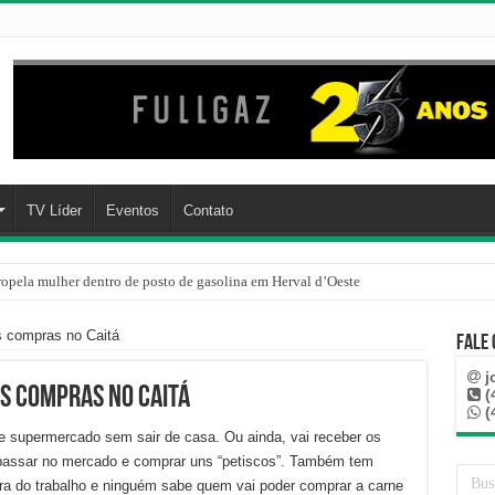
TV Líder
Eventos
Contato
ropela mulher dentro de posto de gasolina em Herval d’Oeste
as compras no Caitá
Fale
j
as compras no Caitá
(
(
e supermercado sem sair de casa. Ou ainda, vai receber os
passar no mercado e comprar uns “petiscos”. Também tem
era do trabalho e ninguém sabe quem vai poder comprar a carne