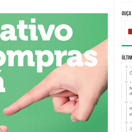
Ouça
Últim
1
Ô
1
M
d
1
H
p
1
J