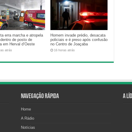
ta erra marcha e atropela
Homem invade prédio, desacata
 dentro de posto de
policiais e é preso após confusão
na em Herval d’Oeste
no Centro de Joaçaba
ras atrás
16 horas atrás
Navegação Rápida
A Lí
Home
A Rádio
Notícias