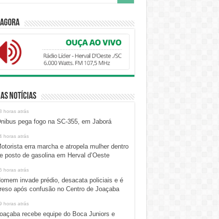
 Agora
as Notícias
3 horas atrás
nibus pega fogo na SC-355, em Jaborá
4 horas atrás
otorista erra marcha e atropela mulher dentro
e posto de gasolina em Herval d’Oeste
6 horas atrás
omem invade prédio, desacata policiais e é
reso após confusão no Centro de Joaçaba
9 horas atrás
oaçaba recebe equipe do Boca Juniors e