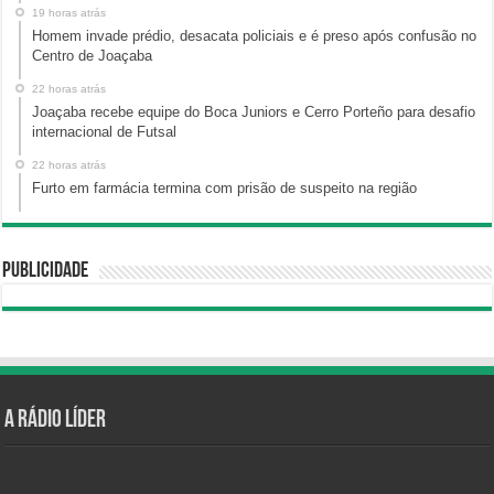
19 horas atrás
Homem invade prédio, desacata policiais e é preso após confusão no
Centro de Joaçaba
22 horas atrás
Joaçaba recebe equipe do Boca Juniors e Cerro Porteño para desafio
internacional de Futsal
22 horas atrás
Furto em farmácia termina com prisão de suspeito na região
Publicidade
A Rádio Líder