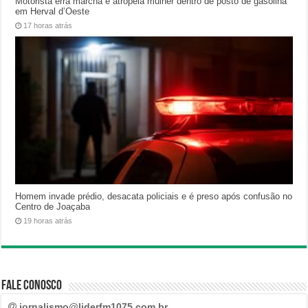
Motorista erra marcha e atropela mulher dentro de posto de gasolina
em Herval d’Oeste
17 horas atrás
Homem invade prédio, desacata policiais e é preso após confusão no
Centro de Joaçaba
19 horas atrás
Fale Conosco
jornalismo@liderfm1075.com.br