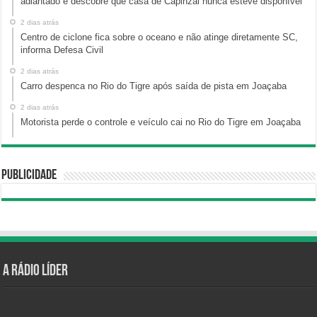
adiantado e descobre que casa de Capinzal nunca esteve disponível
2 dias atrás
Centro de ciclone fica sobre o oceano e não atinge diretamente SC,
informa Defesa Civil
2 dias atrás
Carro despenca no Rio do Tigre após saída de pista em Joaçaba
2 dias atrás
Motorista perde o controle e veículo cai no Rio do Tigre em Joaçaba
Publicidade
A Rádio Líder