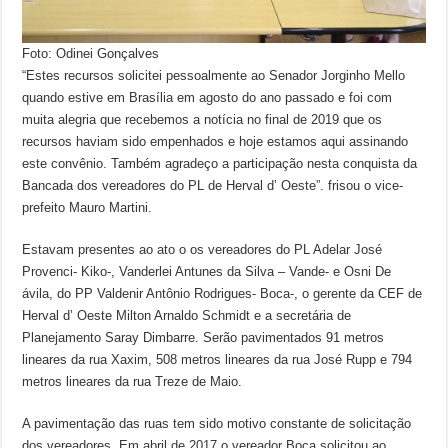
Foto: Odinei Gonçalves
“Estes recursos solicitei pessoalmente ao Senador Jorginho Mello
quando estive em Brasília em agosto do ano passado e foi com
muita alegria que recebemos a notícia no final de 2019 que os
recursos haviam sido empenhados e hoje estamos aqui assinando
este convênio. Também agradeço a participação nesta conquista da
Bancada dos vereadores do PL de Herval d’ Oeste”. frisou o vice-
prefeito Mauro Martini.
Estavam presentes ao ato o os vereadores do PL Adelar José
Provenci- Kiko-, Vanderlei Antunes da Silva – Vande- e Osni De
ávila, do PP Valdenir Antônio Rodrigues- Boca-, o gerente da CEF de
Herval d’ Oeste Milton Arnaldo Schmidt e a secretária de
Planejamento Saray Dimbarre. Serão pavimentados 91 metros
lineares da rua Xaxim, 508 metros lineares da rua José Rupp e 794
metros lineares da rua Treze de Maio.
A pavimentação das ruas tem sido motivo constante de solicitação
dos vereadores. Em abril de 2017 o vereador Boca solicitou ao