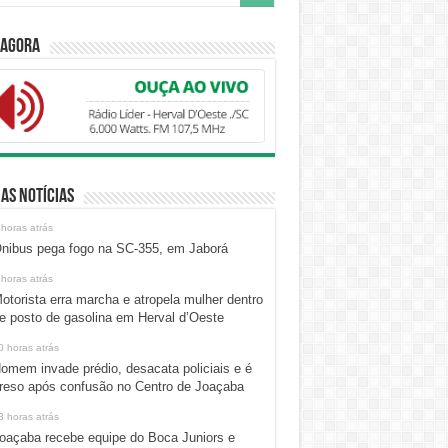
 Agora
as Notícias
 horas atrás
nibus pega fogo na SC-355, em Jaborá
 horas atrás
otorista erra marcha e atropela mulher dentro
e posto de gasolina em Herval d’Oeste
0 horas atrás
omem invade prédio, desacata policiais e é
reso após confusão no Centro de Joaçaba
3 horas atrás
oaçaba recebe equipe do Boca Juniors e