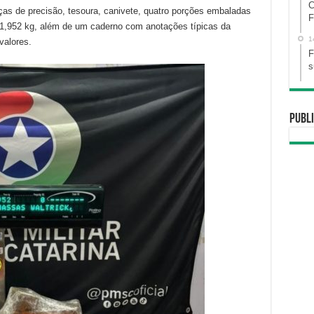
C
as de precisão, tesoura, canivete, quatro porções embaladas
F
1,952 kg, além de um caderno com anotações típicas da
1
valores.
F
s
Publi