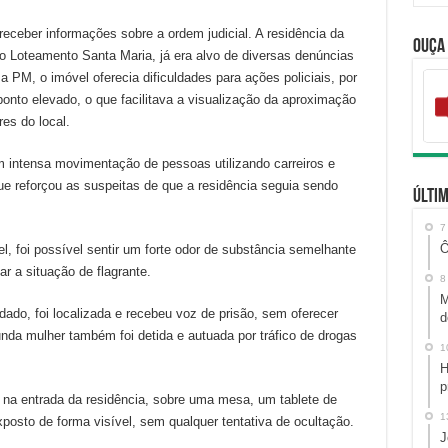
eceber informações sobre a ordem judicial. A residência da
Ouça
no Loteamento Santa Maria, já era alvo de diversas denúncias
a PM, o imóvel oferecia dificuldades para ações policiais, por
nto elevado, o que facilitava a visualização da aproximação
es do local.
am intensa movimentação de pessoas utilizando carreiros e
que reforçou as suspeitas de que a residência seguia sendo
Últim
7
Ô
l, foi possível sentir um forte odor de substância semelhante
ar a situação de flagrante.
8
M
dado, foi localizada e recebeu voz de prisão, sem oferecer
d
unda mulher também foi detida e autuada por tráfico de drogas
1
H
p
o na entrada da residência, sobre uma mesa, um tablete de
1
osto de forma visível, sem qualquer tentativa de ocultação.
J