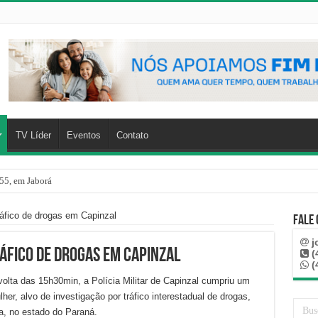
TV Líder
Eventos
Contato
55, em Jaborá
ráfico de drogas em Capinzal
Fale
j
áfico de drogas em Capinzal
(
(
 volta das 15h30min, a Polícia Militar de Capinzal cumpriu um
r, alvo de investigação por tráfico interestadual de drogas,
, no estado do Paraná.