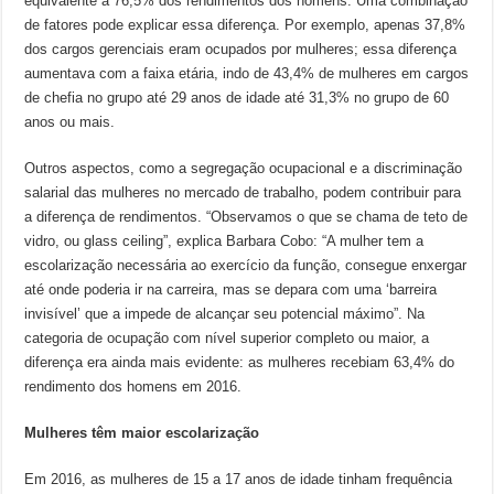
equivalente a 76,5% dos rendimentos dos homens. Uma combinação
de fatores pode explicar essa diferença. Por exemplo, apenas 37,8%
dos cargos gerenciais eram ocupados por mulheres; essa diferença
aumentava com a faixa etária, indo de 43,4% de mulheres em cargos
de chefia no grupo até 29 anos de idade até 31,3% no grupo de 60
anos ou mais.
Outros aspectos, como a segregação ocupacional e a discriminação
salarial das mulheres no mercado de trabalho, podem contribuir para
a diferença de rendimentos. “Observamos o que se chama de teto de
vidro, ou glass ceiling”, explica Barbara Cobo: “A mulher tem a
escolarização necessária ao exercício da função, consegue enxergar
até onde poderia ir na carreira, mas se depara com uma ‘barreira
invisível’ que a impede de alcançar seu potencial máximo”. Na
categoria de ocupação com nível superior completo ou maior, a
diferença era ainda mais evidente: as mulheres recebiam 63,4% do
rendimento dos homens em 2016.
Mulheres têm maior escolarização
Em 2016, as mulheres de 15 a 17 anos de idade tinham frequência