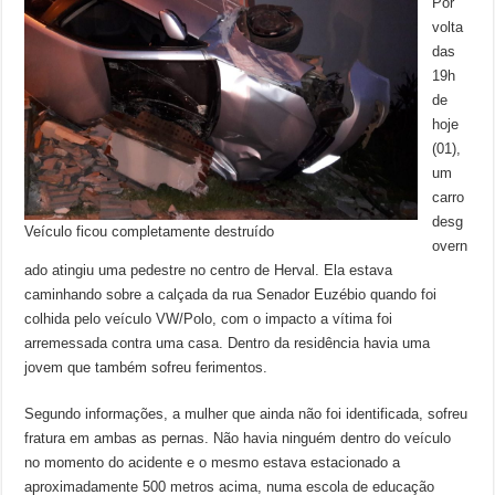
Por
volta
das
19h
de
hoje
(01),
um
carro
desg
Veículo ficou completamente destruído
overn
ado atingiu uma pedestre no centro de Herval. Ela estava
caminhando sobre a calçada da rua Senador Euzébio quando foi
colhida pelo veículo VW/Polo, com o impacto a vítima foi
arremessada contra uma casa. Dentro da residência havia uma
jovem que também sofreu ferimentos.
Segundo informações, a mulher que ainda não foi identificada, sofreu
fratura em ambas as pernas. Não havia ninguém dentro do veículo
no momento do acidente e o mesmo estava estacionado a
aproximadamente 500 metros acima, numa escola de educação