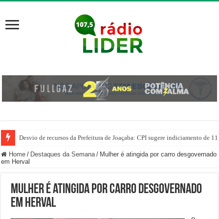
Desvio de recursos da Prefeitura de Joaçaba: CPI sugere indiciamento de 11
PM prende homem por agredir companheira e apreende quase 1 kg de drogas
Home
/
Destaques da Semana
/
Mulher é atingida por carro desgovernado
em Herval
Mulher é atingida por carro desgovernado
em Herval