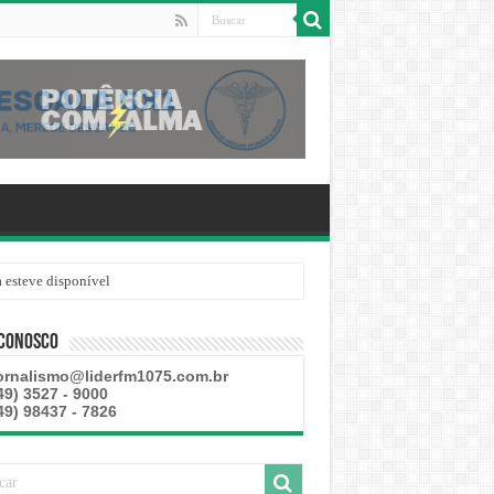
 esteve disponível
 Conosco
ornalismo@liderfm1075.com.br
49) 3527 - 9000
49) 98437 - 7826