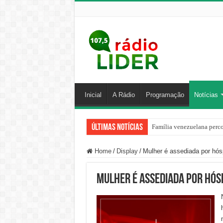
Inicial
A Rádio
Programação
Notícias
Últimas Notícias
Família venezuelana perco
Home
/
Display
/
Mulher é assediada por hó
Mulher é assediada por hós