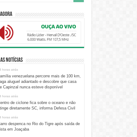
 Agora
as Notícias
4 horas atrás
amília venezuelana percorre mais de 100 km,
aga aluguel adiantado e descobre que casa
e Capinzal nunca esteve disponível
4 horas atrás
entro de ciclone fica sobre o oceano e não
tinge diretamente SC, informa Defesa Civil
4 horas atrás
arro despenca no Rio do Tigre após saída de
ista em Joaçaba