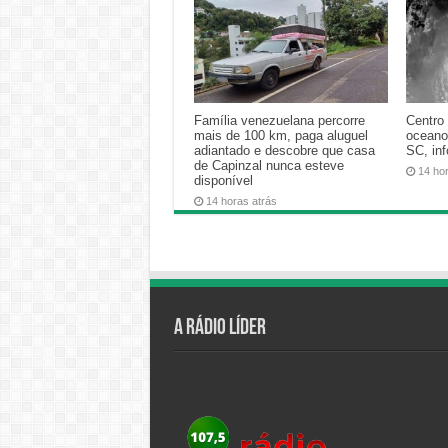
Família venezuelana percorre
Centro 
mais de 100 km, paga aluguel
oceano
adiantado e descobre que casa
SC, in
de Capinzal nunca esteve
14 ho
disponível
14 horas atrás
A Rádio Líder