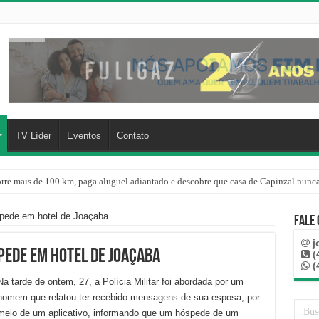
TV Líder
Eventos
Contato
rre mais de 100 km, paga aluguel adiantado e descobre que casa de Capinzal nunca
spede em hotel de Joaçaba
Fale
j
pede em hotel de Joaçaba
(
(
Na tarde de ontem, 27, a Polícia Militar foi abordada por um
homem que relatou ter recebido mensagens de sua esposa, por
meio de um aplicativo, informando que um hóspede de um