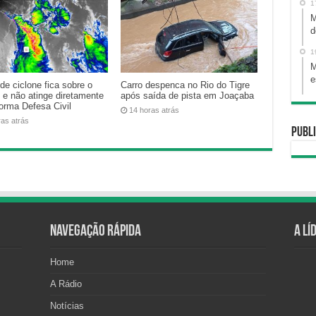
1
M
d
1
M
e
de ciclone fica sobre o
Carro despenca no Rio do Tigre
 e não atinge diretamente
após saída de pista em Joaçaba
forma Defesa Civil
14 horas atrás
ras atrás
Publi
Navegação Rápida
A Lí
Home
A Rádio
Notícias