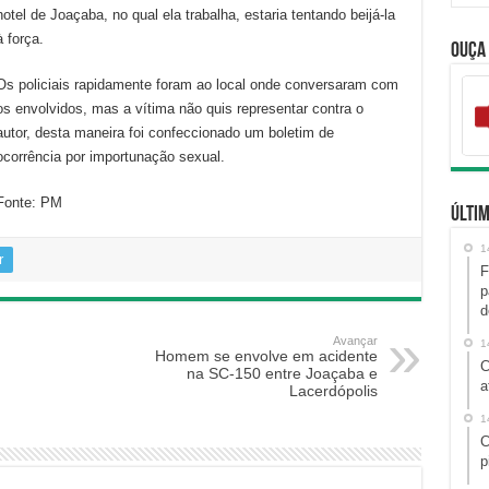
hotel de Joaçaba, no qual ela trabalha, estaria tentando beijá-la
à força.
Ouça
Os policiais rapidamente foram ao local onde conversaram com
os envolvidos, mas a vítima não quis representar contra o
autor, desta maneira foi confeccionado um boletim de
ocorrência por importunação sexual.
Fonte: PM
Últim
1
r
F
p
d
Avançar
1
Homem se envolve em acidente
C
na SC-150 entre Joaçaba e
a
Lacerdópolis
1
C
p