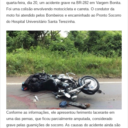
quarta-feira, dia 20, um acidente grave na BR-282 em Vargem Bonita.
Foi uma colisão envolvendo motocicleta e carreta. O condutor da
moto foi atendido pelos Bombeiros e encaminhado ao Pronto Socorro
do Hospital Universitário Santa Terezinha.
Conforme as informações, ele apresentou ferimento lacerante em
uma das pernas, que ficou parcialmente amputada, considerado
grave pelas guarnições de socorro. As causas do acidente ainda são