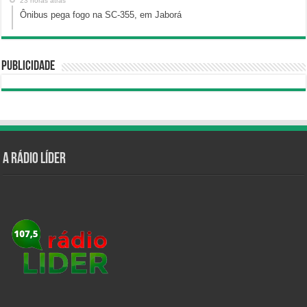
23 horas atrás
Ônibus pega fogo na SC-355, em Jaborá
Publicidade
A Rádio Líder