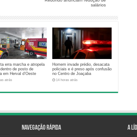
salários
ta erra marcha e atropela
Homem invade prédio, desacata
 dentro de posto de
policiais e é preso após confusão
na em Herval d’Oeste
no Centro de Joaçaba
ras atrás
14 horas atrás
Navegação Rápida
A Lí