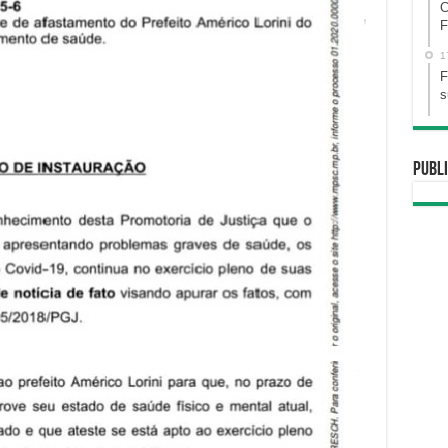
C
F
1
F
s
Publi