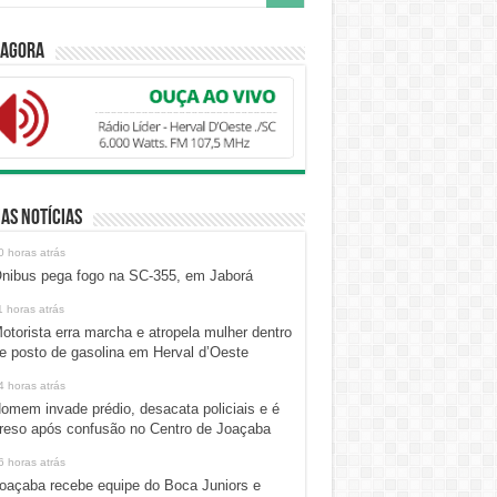
 Agora
as Notícias
0 horas atrás
nibus pega fogo na SC-355, em Jaborá
1 horas atrás
otorista erra marcha e atropela mulher dentro
e posto de gasolina em Herval d’Oeste
4 horas atrás
omem invade prédio, desacata policiais e é
reso após confusão no Centro de Joaçaba
6 horas atrás
oaçaba recebe equipe do Boca Juniors e