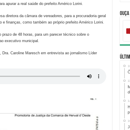
a apurar a real saúde do prefeito Américo Lorini.
Ouça
a diretora da câmara de vereadores, para a procuradoria geral
o e finanças, como também ao próprio prefeito Américo Lorini.
o prazo de 48 horas, para um parecer técnico sobre o
ao executivo municipal.
 Dra. Caroline Maresch em entrevista ao jornalismo Líder
Últim
1
Ô
1
M
d
1
H
p
1
J