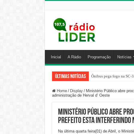
Inicial
A Rádio
Programação
Notícias
Últimas Notícias
Ônibus pega fogo na SC-3
Home
/
Display
/
Ministério Público abre pro
administração de Herval d’ Oeste
Ministério Público abre pr
prefeito esta interferindo 
Na última quarta feira(01) de Abril, o Minis