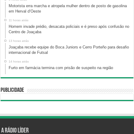
Motorista erra marcha e atropela mulher dentro de posto de gasolina
em Herval d’Oeste
11 horas atrás
Homem invade prédio, desacata policiais e é preso após confusão no
Centro de Joaçaba
13 horas atrás
Joaçaba recebe equipe do Boca Juniors e Cerro Porteño para desafio
internacional de Futsal
14 horas atrás
Furto em farmácia termina com prisão de suspeito na região
Publicidade
A Rádio Líder