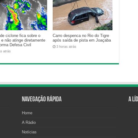
de ciclone fica sobre o
Carro despenca no Rio do Tigre
 e não atinge diretamente
após saída de pista em Joaçaba
forma Defesa Civil
3 horas atrás
as atrás
Navegação Rápida
A Lí
Home
A Rádio
Notícias