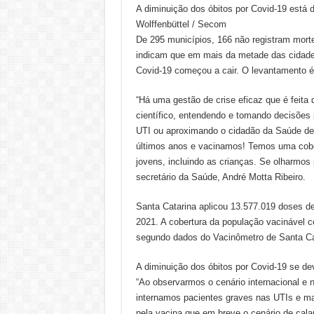
A diminuição dos óbitos por Covid-19 está 
Wolffenbüttel / Secom
De 295 municípios, 166 não registram mort
indicam que em mais da metade das cidade
Covid-19 começou a cair. O levantamento é
“Há uma gestão de crise eficaz que é feita
científico, entendendo e tomando decisões 
UTI ou aproximando o cidadão da Saúde de 
últimos anos e vacinamos! Temos uma cobe
jovens, incluindo as crianças. Se olharmos
secretário da Saúde, André Motta Ribeiro.
Santa Catarina aplicou 13.577.019 doses d
2021. A cobertura da população vacinável 
segundo dados do Vacinômetro de Santa Cat
A diminuição dos óbitos por Covid-19 se de
“Ao observarmos o cenário internacional e
internamos pacientes graves nas UTIs e ma
pela vacina que em breve o cenário de cala