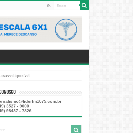
 esteve disponível
 Conosco
ornalismo@liderfm1075.com.br
49) 3527 - 9000
49) 98437 - 7826