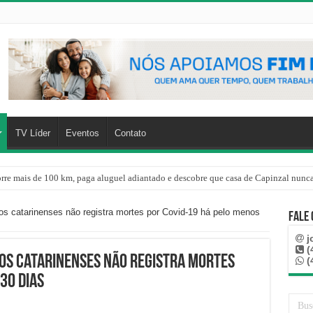
TV Líder
Eventos
Contato
rre mais de 100 km, paga aluguel adiantado e descobre que casa de Capinzal nunca
s catarinenses não registra mortes por Covid-19 há pelo menos
Fale
j
(
ios catarinenses não registra mortes
(
30 dias