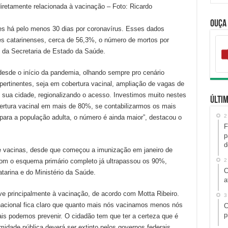
diretamente relacionada à vacinação – Foto: Ricardo
Ouça
es há pelo menos 30 dias por coronavírus. Esses dados
s catarinenses, cerca de 56,3%, o número de mortos por
 da Secretaria de Estado da Saúde.
 desde o início da pandemia, olhando sempre pro cenário
pertinentes, seja em cobertura vacinal, ampliação de vagas de
sua cidade, regionalizando o acesso. Investimos muito nestes
Últim
rtura vacinal em mais de 80%, se contabilizarmos os mais
2
 para a população adulta, o número é ainda maior”, destacou o
F
p
d
e vacinas, desde que começou a imunização em janeiro de
com o esquema primário completo já ultrapassou os 90%,
2
C
arina e do Ministério da Saúde.
a
ve principalmente à vacinação, de acordo com Motta Ribeiro.
3
 nacional fica claro que quanto mais nós vacinamos menos nós
C
p
is podemos prevenir. O cidadão tem que ter a certeza que é
midade pública deverá ser extinto pelos governos federais,