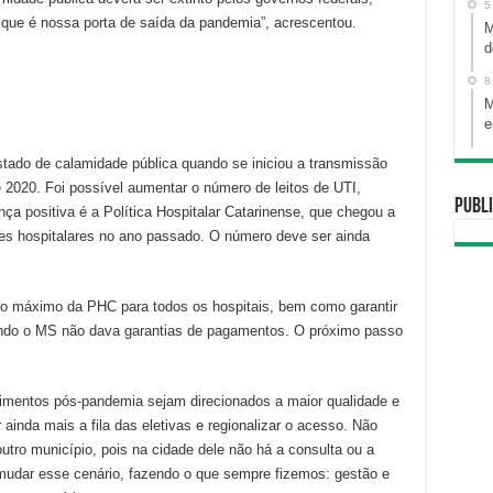
5
 que é nossa porta de saída da pandemia”, acrescentou.
M
d
8
M
e
stado de calamidade pública quando se iniciou a transmissão
e 2020. Foi possível aumentar o número de leitos de UTI,
Publi
a positiva é a Política Hospitalar Catarinense, que chegou a
es hospitalares no ano passado. O número deve ser ainda
to máximo da PHC para todos os hospitais, bem como garantir
ndo o MS não dava garantias de pagamentos. O próximo passo
imentos pós-pandemia sejam direcionados a maior qualidade e
 ainda mais a fila das eletivas e regionalizar o acesso. Não
utro município, pois na cidade dele não há a consulta ou a
 mudar esse cenário, fazendo o que sempre fizemos: gestão e