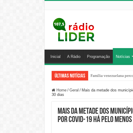
Inicial
A Rádio
Programação
Notícias
Últimas Notícias
Família venezuelana perco
Home
/
Geral
/
Mais da metade dos município
30 dias
Mais da metade dos municíp
por Covid-19 há pelo menos 