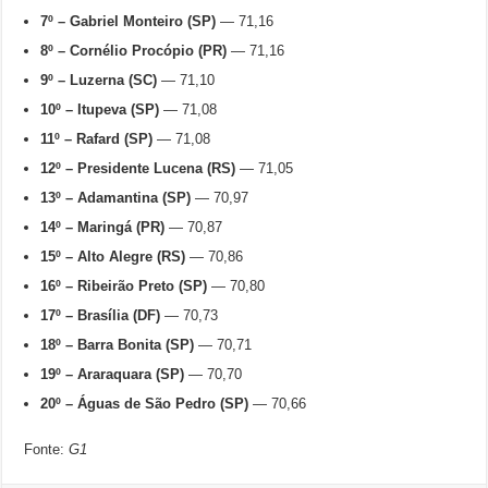
7º –
Gabriel Monteiro (SP)
— 71,16
8º –
Cornélio Procópio (PR)
— 71,16
9º –
Luzerna (SC)
— 71,10
10º –
Itupeva (SP)
— 71,08
11º –
Rafard (SP)
— 71,08
12º –
Presidente Lucena (RS)
— 71,05
13º –
Adamantina (SP)
— 70,97
14º –
Maringá (PR)
— 70,87
15º –
Alto Alegre (RS)
— 70,86
16º –
Ribeirão Preto (SP)
— 70,80
17º –
Brasília (DF)
— 70,73
18º –
Barra Bonita (SP)
— 70,71
19º –
Araraquara (SP)
— 70,70
20º –
Águas de São Pedro (SP)
— 70,66
Fonte:
G1