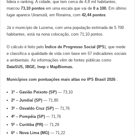
lidera o ranking. A cidade, que tem cerca de 4,8 mil habitantes,
marcou
73,10
pontos
em uma escala que vai de
0 a 100.
Em último
lugar aparece Uiramutã, em Roraima, com
42,44 pontos
.
Já o município de Luzerna, com uma população estimada de 5 700
habitantes, está na nona colocação, com 71,10 pontos.
O cálculo é feito pelo
Índice de Progresso Social (IPS
), que mede
e classifica a qualidade de vida com base em 57 indicadores sociais
e ambientais. As informações vêm de fontes públicas como
DataSUS, IBGE, Inep
e
MapBiomas.
Municípios com pontuações mais altas no IPS Brasil 2026
:
1º –
Gavião Peixoto (SP)
— 73,10
2º –
Jundiaí (SP)
— 71,80
3º –
Osvaldo Cruz (SP)
— 71,76
4º –
Pompéia (SP)
— 71,76
5º –
Curitiba (PR)
— 71,29
6º –
Nova Lima (MG)
— 71,22