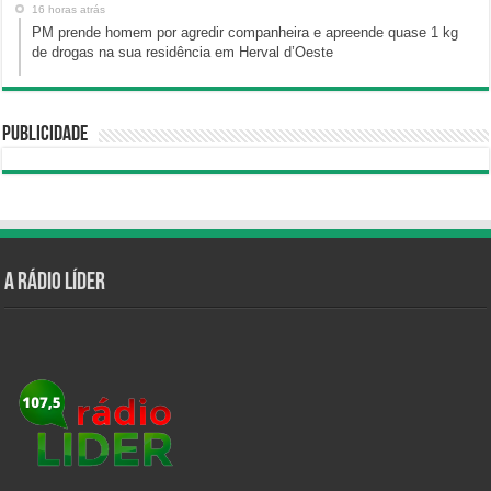
16 horas atrás
PM prende homem por agredir companheira e apreende quase 1 kg
de drogas na sua residência em Herval d’Oeste
Publicidade
A Rádio Líder