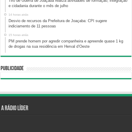
Tiro de Guerra de Joaçaba realiza atividades de formação, integração
e cidadania durante o mês de julho
14 horas atrás
Desvio de recursos da Prefeitura de Joaçaba: CPI sugere
indiciamento de 11 pessoas
15 horas atrás
PM prende homem por agredir companheira e apreende quase 1 kg
de drogas na sua residência em Herval d’Oeste
Publicidade
A Rádio Líder