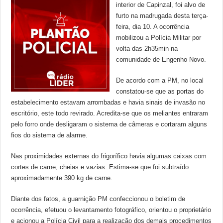
interior de Capinzal, foi alvo de
furto na madrugada desta terça-
feira, dia 10. A ocorrência
mobilizou a Polícia Militar por
volta das 2h35min na
comunidade de Engenho Novo.
De acordo com a PM, no local
constatou-se que as portas do
estabelecimento estavam arrombadas e havia sinais de invasão no
escritório, este todo revirado. Acredita-se que os meliantes entraram
pelo forro onde desligaram o sistema de câmeras e cortaram alguns
fios do sistema de alarme.
Nas proximidades externas do frigorífico havia algumas caixas com
cortes de carne, cheias e vazias. Estima-se que foi subtraído
aproximadamente 390 kg de carne.
Diante dos fatos, a guarnição PM confeccionou o boletim de
ocorrência, efetuou o levantamento fotográfico, orientou o proprietário
e acionou a Polícia Civil para a realização dos demais procedimentos