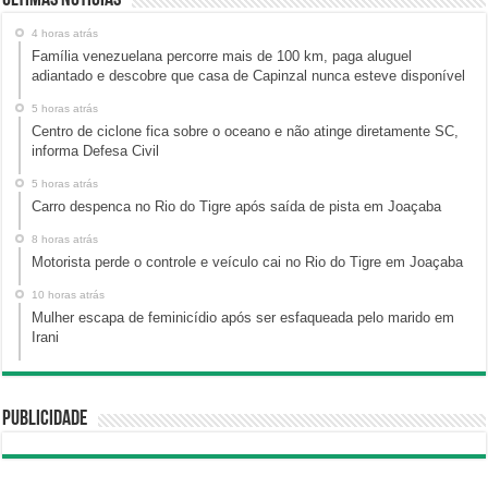
Últimas Notícias
4 horas atrás
Família venezuelana percorre mais de 100 km, paga aluguel
adiantado e descobre que casa de Capinzal nunca esteve disponível
5 horas atrás
Centro de ciclone fica sobre o oceano e não atinge diretamente SC,
informa Defesa Civil
5 horas atrás
Carro despenca no Rio do Tigre após saída de pista em Joaçaba
8 horas atrás
Motorista perde o controle e veículo cai no Rio do Tigre em Joaçaba
10 horas atrás
Mulher escapa de feminicídio após ser esfaqueada pelo marido em
Irani
Publicidade