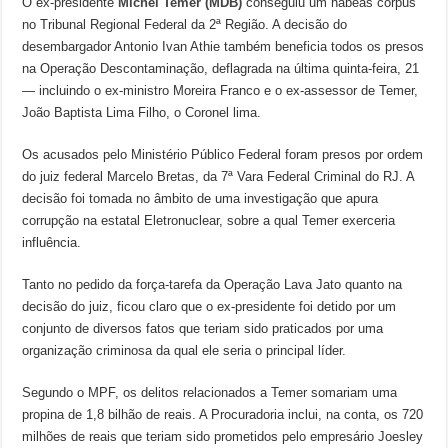
O ex-presidente
Michel Temer (MDB)
conseguiu um habeas corpus
no Tribunal Regional Federal da 2ª Região. A decisão do
desembargador Antonio Ivan Athie também beneficia todos os presos
na Operação Descontaminação, deflagrada na última quinta-feira, 21
— incluindo o ex-ministro Moreira Franco e o ex-assessor de Temer,
João Baptista Lima Filho, o Coronel lima.
Os acusados pelo Ministério Público Federal foram presos por ordem
do juiz federal Marcelo Bretas, da 7ª Vara Federal Criminal do RJ. A
decisão foi tomada no âmbito de uma investigação que apura
corrupção na estatal Eletronuclear, sobre a qual Temer exerceria
influência.
Tanto no pedido da força-tarefa da Operação Lava Jato quanto na
decisão do juiz, ficou claro que o ex-presidente foi detido por um
conjunto de diversos fatos que teriam sido praticados por uma
organização criminosa da qual ele seria o principal líder.
Segundo o MPF, os delitos relacionados a Temer somariam uma
propina de 1,8 bilhão de reais. A Procuradoria inclui, na conta, os 720
milhões de reais que teriam sido prometidos pelo empresário Joesley