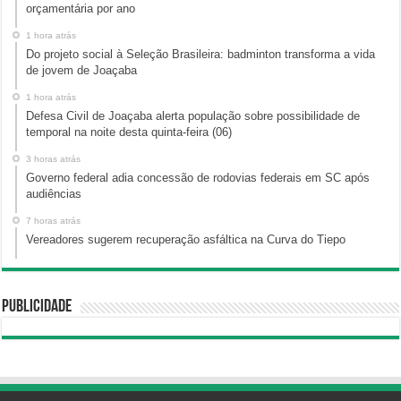
orçamentária por ano
1 hora atrás
Do projeto social à Seleção Brasileira: badminton transforma a vida
de jovem de Joaçaba
1 hora atrás
Defesa Civil de Joaçaba alerta população sobre possibilidade de
temporal na noite desta quinta-feira (06)
3 horas atrás
Governo federal adia concessão de rodovias federais em SC após
audiências
7 horas atrás
Vereadores sugerem recuperação asfáltica na Curva do Tiepo
Publicidade