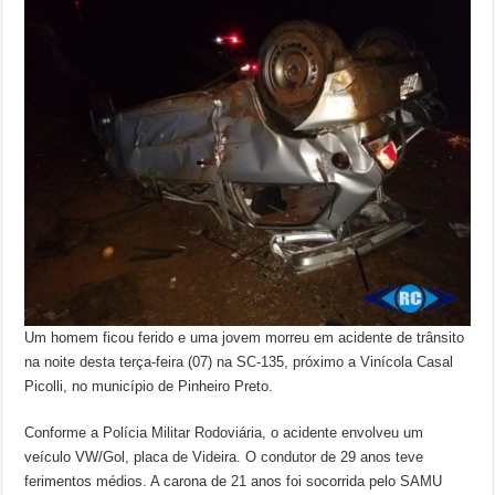
Um homem ficou ferido e uma jovem morreu em acidente de trânsito
na noite desta terça-feira (07) na SC-135, próximo a Vinícola Casal
Picolli, no município de Pinheiro Preto.
Conforme a Polícia Militar Rodoviária, o acidente envolveu um
veículo VW/Gol, placa de Videira. O condutor de 29 anos teve
ferimentos médios. A carona de 21 anos foi socorrida pelo SAMU