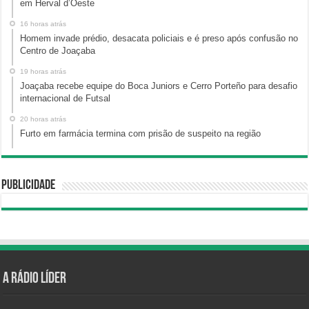
em Herval d’Oeste
16 horas atrás
Homem invade prédio, desacata policiais e é preso após confusão no
Centro de Joaçaba
19 horas atrás
Joaçaba recebe equipe do Boca Juniors e Cerro Porteño para desafio
internacional de Futsal
20 horas atrás
Furto em farmácia termina com prisão de suspeito na região
Publicidade
A Rádio Líder