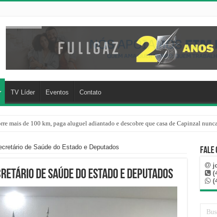
TV Líder
Eventos
Contato
rre mais de 100 km, paga aluguel adiantado e descobre que casa de Capinzal nunca
re o oceano e não atinge diretamente SC, informa Defesa Civil
ecretário de Saúde do Estado e Deputados
Fale
j
cretário de Saúde do Estado e Deputados
(
(