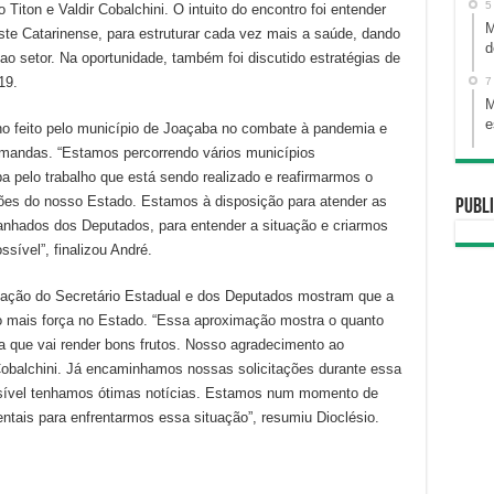
5
Titon e Valdir Cobalchini. O intuito do encontro foi entender
M
e Catarinense, para estruturar cada vez mais a saúde, dando
d
 ao setor. Na oportunidade, também foi discutido estratégias de
19.
7
M
e
ho feito pelo município de Joaçaba no combate à pandemia e
emandas. “Estamos percorrendo vários municípios
 pelo trabalho que está sendo realizado e reafirmarmos o
iões do nosso Estado. Estamos à disposição para atender as
Publi
nhados dos Deputados, para entender a situação e criarmos
sível”, finalizou André.
imação do Secretário Estadual e dos Deputados mostram que a
mais força no Estado. “Essa aproximação mostra o quanto
a que vai render bons frutos. Nosso agradecimento ao
Cobalchini. Já encaminhamos nossas solicitações durante essa
sível tenhamos ótimas notícias. Estamos num momento de
ntais para enfrentarmos essa situação”, resumiu Dioclésio.