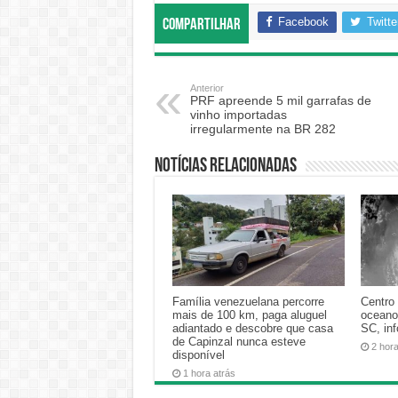
Facebook
Twitte
Compartilhar
Anterior
PRF apreende 5 mil garrafas de
vinho importadas
irregularmente na BR 282
Notícias relacionadas
Família venezuelana percorre
Centro 
mais de 100 km, paga aluguel
oceano
adiantado e descobre que casa
SC, in
de Capinzal nunca esteve
2 hor
disponível
1 hora atrás