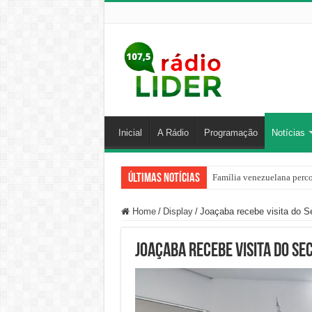
Inicial
A Rádio
Programação
Notícias
Últimas Notícias
Família venezuelana perco
Centro de ciclone fica sob
Home
/
Display
/
Joaçaba recebe visita do S
Joaçaba recebe visita do Se