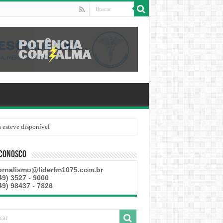
 esteve disponível
 Conosco
ornalismo@liderfm1075.com.br
49) 3527 - 9000
49) 98437 - 7826