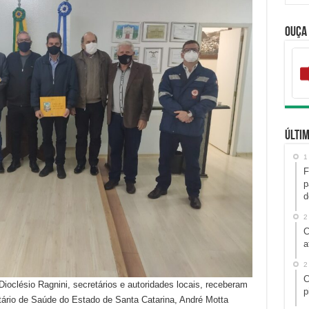
Ouça
Últim
1
F
p
d
2
C
a
2
C
Dioclésio Ragnini, secretários e autoridades locais, receberam
p
tário de Saúde do Estado de Santa Catarina, André Motta