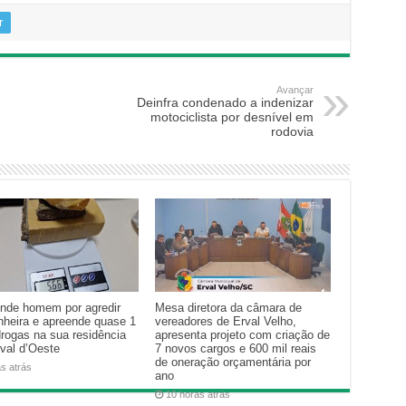
r
Avançar
Deinfra condenado a indenizar
motociclista por desnível em
rodovia
nde homem por agredir
Mesa diretora da câmara de
heira e apreende quase 1
vereadores de Erval Velho,
drogas na sua residência
apresenta projeto com criação de
val d’Oeste
7 novos cargos e 600 mil reais
de oneração orçamentária por
as atrás
ano
10 horas atrás