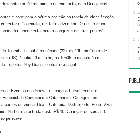
o
e descontou no último minuto do confronto, com Douglinhas.
1
ntos e sobe para a sétima posição na tabela de classificação
D
 enfrentar o Concórdia, um forte adversário. O nosso grupo
b
J
orcida foi fundamental para a conquista dos três pontos”,
1
D
 do Joaçaba Futsal é no sábado (22), às 19h, no Centro de
s
osa (RS). No dia 29 de julho, às 19h05, a disputa é em
q
de Esportes Ney Braga, contra a Copagril.
Publi
ntro de Eventos da Unoesc, o Joaçaba Futsal recebe a
o Especial do Campeonato Catarinense. Os ingressos
s pontos de venda: Box 1 Cafeteria, Dotti Sports, Fonte Viva
. Na hora, a entrada custa R$ 10. Crianças de seis a 10
ão perecível.
a