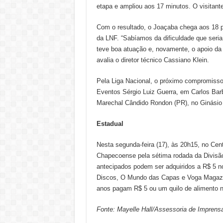
etapa e ampliou aos 17 minutos. O visitant
Com o resultado, o Joaçaba chega aos 18 po
da LNF. “Sabíamos da dificuldade que seria
teve boa atuação e, novamente, o apoio da t
avalia o diretor técnico Cassiano Klein.
Pela Liga Nacional, o próximo compromisso
Eventos Sérgio Luiz Guerra, em Carlos Barb
Marechal Cândido Rondon (PR), no Ginásio 
Estadual
Nesta segunda-feira (17), às 20h15, no Ce
Chapecoense pela sétima rodada da Divisã
antecipados podem ser adquiridos a R$ 5 no
Discos, O Mundo das Capas e Voga Magazine
anos pagam R$ 5 ou um quilo de alimento n
Fonte: Mayelle Hall/Assessoria de Imprens