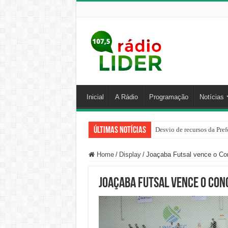
Inicial
A Rádio
Programação
Notícias
Últimas Notícias
Desvio de recursos da Pref
Home
/
Display
/
Joaçaba Futsal vence o Con
Joaçaba Futsal vence o Conc