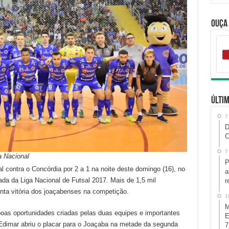
Ouça
Últim
7
D
C
7
a Nacional
P
l contra o Concórdia por 2 a 1 na noite deste domingo (16), no
a
da da Liga Nacional de Futsal 2017. Mais de 1,5 mil
r
nta vitória dos joaçabenses na competição.
1
M
oas oportunidades criadas pelas duas equipes e importantes
E
Edimar abriu o placar para o Joaçaba na metade da segunda
7