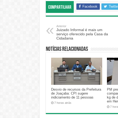
Facebook
Twitte
Compartilhar
Anterior
Juizado Informal é mais um
serviço oferecido pela Casa da
Cidadania
Notícias relacionadas
Desvio de recursos da Prefeitura
PM pre
de Joaçaba: CPI sugere
compan
indiciamento de 11 pessoas
kg de 
em Her
7 horas atrás
7 hor