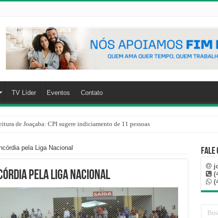
TV Líder
Eventos
Contato
eitura de Joaçaba: CPI sugere indiciamento de 11 pessoas
córdia pela Liga Nacional
Fale
j
órdia pela Liga Nacional
(
(