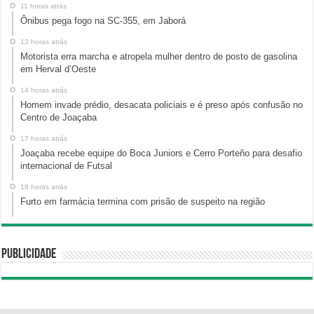
11 horas atrás
Ônibus pega fogo na SC-355, em Jaborá
12 horas atrás
Motorista erra marcha e atropela mulher dentro de posto de gasolina
em Herval d’Oeste
14 horas atrás
Homem invade prédio, desacata policiais e é preso após confusão no
Centro de Joaçaba
17 horas atrás
Joaçaba recebe equipe do Boca Juniors e Cerro Porteño para desafio
internacional de Futsal
18 horas atrás
Furto em farmácia termina com prisão de suspeito na região
Publicidade