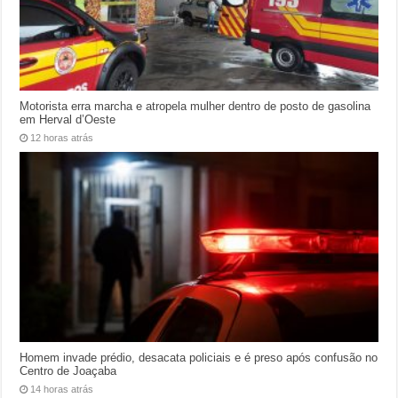
Motorista erra marcha e atropela mulher dentro de posto de gasolina
em Herval d’Oeste
12 horas atrás
Homem invade prédio, desacata policiais e é preso após confusão no
Centro de Joaçaba
14 horas atrás