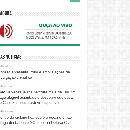
 Agora
as Notícias
 dia atrás
noesc apresenta Robô e amplia ações de
ivulgação científica
 dias atrás
amília venezuelana percorre mais de 100 km,
aga aluguel adiantado e descobre que casa
e Capinzal nunca esteve disponível
 dias atrás
entro de ciclone fica sobre o oceano e não
tinge diretamente SC, informa Defesa Civil