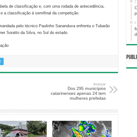
2
ela de classificação e, com uma rodada de antecedência,
C
 e a classificação à semifinal da competição.
p
2
comandada pelo técnico Paulinho Sananduva enfrenta o Tubarão
M
ner Soratto da Silva, no Sul do estado.
d
cação
Publi
r
Avançar
Dos 295 municípios
catarinenses apenas 24 tem
mulheres prefeitas