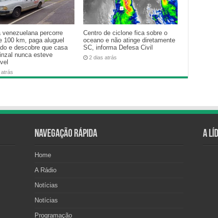
a venezuelana percorre
Centro de ciclone fica sobre o
e 100 km, paga aluguel
oceano e não atinge diretamente
ado e descobre que casa
SC, informa Defesa Civil
inzal nunca esteve
2 dias atrás
vel
 atrás
Navegação Rápida
A Lí
Home
A Rádio
Notícias
Notícias
Programação