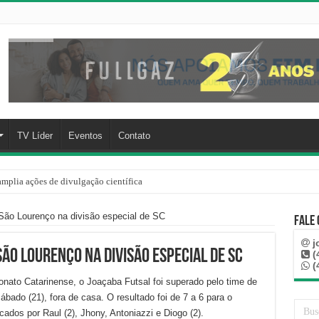
TV Líder
Eventos
Contato
mplia ações de divulgação científica
rre mais de 100 km, paga aluguel adiantado e descobre que casa de Capinzal nunca
São Lourenço na divisão especial de SC
Fale
j
ão Lourenço na divisão especial de SC
(
(
nato Catarinense, o Joaçaba Futsal foi superado pelo time de
bado (21), fora de casa. O resultado foi de 7 a 6 para o
ados por Raul (2), Jhony, Antoniazzi e Diogo (2).