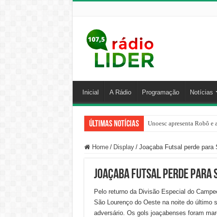
Inicial
A Rádio
Programação
Notícias
Últimas Notícias
Unoesc apresenta Robô e a
Família venezuelana perco
Home
/
Display
/
Joaçaba Futsal perde para 
Joaçaba Futsal perde para S
Pelo returno da Divisão Especial do Campeo
São Lourenço do Oeste na noite do último sá
adversário. Os gols joaçabenses foram marc