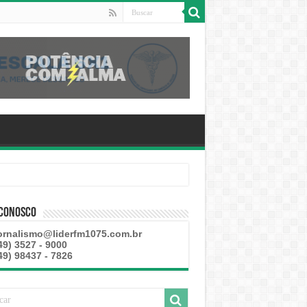
 esteve disponível
 Conosco
ornalismo@liderfm1075.com.br
49) 3527 - 9000
49) 98437 - 7826