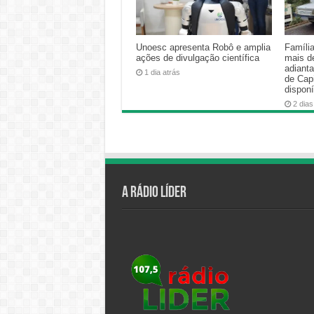
Unoesc apresenta Robô e amplia
Famíli
ações de divulgação científica
mais d
adiant
1 dia atrás
de Cap
disponí
2 dias
A Rádio Líder