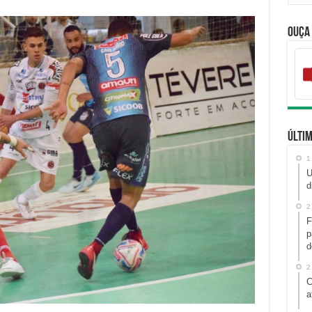
Ouça
Últim
1
U
d
2
F
p
d
2
C
a