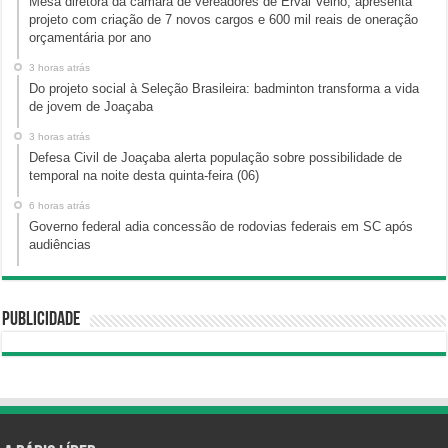
Mesa diretora da câmara de vereadores de Erval Velho, apresenta
projeto com criação de 7 novos cargos e 600 mil reais de oneração
orçamentária por ano
3 horas atrás
Do projeto social à Seleção Brasileira: badminton transforma a vida
de jovem de Joaçaba
3 horas atrás
Defesa Civil de Joaçaba alerta população sobre possibilidade de
temporal na noite desta quinta-feira (06)
6 horas atrás
Governo federal adia concessão de rodovias federais em SC após
audiências
Publicidade