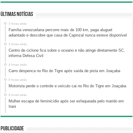
Últimas Notícias
3 horas atrás
Família venezuelana percorre mais de 100 km, paga aluguel
adiantado e descobre que casa de Capinzal nunca esteve disponível
3 horas atrás
Centro de ciclone fica sobre o oceano e não atinge diretamente SC,
informa Defesa Civil
4 horas atrás
Carro despenca no Rio do Tigre após saída de pista em Joaçaba
6 horas atrás
Motorista perde o controle e veículo cai no Rio do Tigre em Joaçaba
8 horas atrás
Mulher escapa de feminicídio após ser esfaqueada pelo marido em
Irani
Publicidade