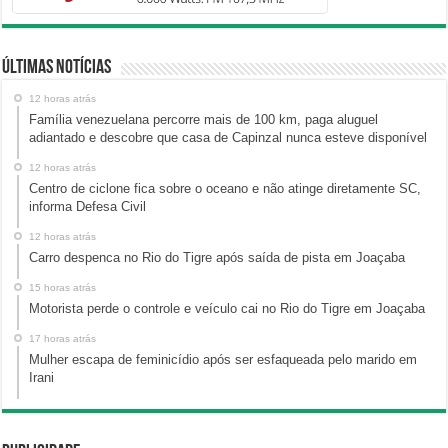
Últimas Notícias
12 horas atrás
Família venezuelana percorre mais de 100 km, paga aluguel
adiantado e descobre que casa de Capinzal nunca esteve disponível
12 horas atrás
Centro de ciclone fica sobre o oceano e não atinge diretamente SC,
informa Defesa Civil
12 horas atrás
Carro despenca no Rio do Tigre após saída de pista em Joaçaba
15 horas atrás
Motorista perde o controle e veículo cai no Rio do Tigre em Joaçaba
17 horas atrás
Mulher escapa de feminicídio após ser esfaqueada pelo marido em
Irani